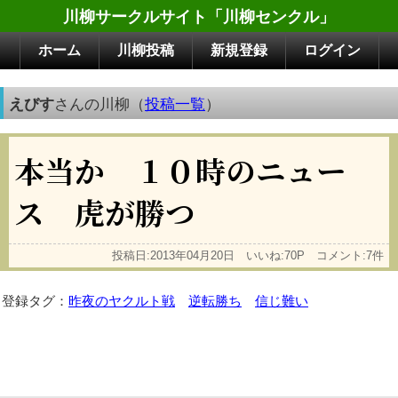
川柳サークルサイト「川柳センクル」
ホーム
川柳投稿
新規登録
ログイン
えびす
さんの川柳（
投稿一覧
）
本当か １０時のニュー
ス 虎が勝つ
投稿日:2013年04月20日 いいね:70P コメント:7件
登録タグ：
昨夜のヤクルト戦
逆転勝ち
信じ難い