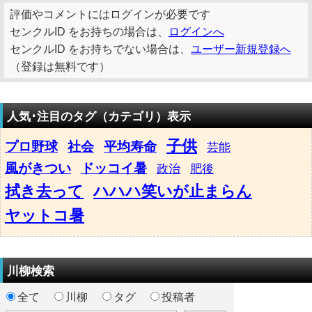
評価やコメントにはログインが必要です
センクルID をお持ちの場合は、
ログインへ
センクルID をお持ちでない場合は、
ユーザー新規登録へ
（登録は無料です）
人気･注目のタグ（カテゴリ）表示
子供
プロ野球
社会
平均寿命
芸能
風がきつい
ドッコイ暑
政治
肥後
拭き去って
ハハハ笑いが止まらん
ヤットコ暑
川柳検索
全て
川柳
タグ
投稿者