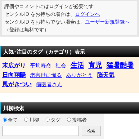
評価やコメントにはログインが必要です
センクルID をお持ちの場合は、
ログインへ
センクルID をお持ちでない場合は、
ユーザー新規登録へ
（登録は無料です）
人気･注目のタグ（カテゴリ）表示
生活
育児
猛暑酷暑
末広がり
平均寿命
社会
日向翔陽
脳天気
老害世に憚る
ありがとう
風がきつい
歯医者さん
川柳検索
全て
川柳
タグ
投稿者