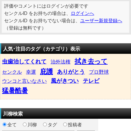
評価やコメントにはログインが必要です
センクルID をお持ちの場合は、
ログインへ
センクルID をお持ちでない場合は、
ユーザー新規登録へ
（登録は無料です）
人気･注目のタグ（カテゴリ）表示
拭き去って
虫歯治してくれて
治外法権
庇護
ありがとう
センクル
幸運
プロ野球
風がきつい
テレビ
ウンコと言いなさい
猛暑酷暑
川柳検索
全て
川柳
タグ
投稿者