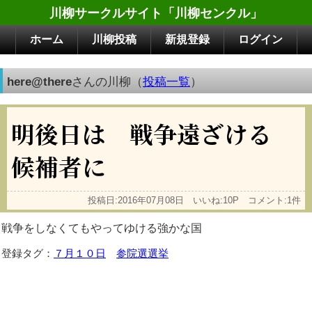
川柳サークルサイト「川柳センクル」
ホーム
川柳投稿
新規登録
ログイン
here@there
さんの川柳（
投稿一覧
）
明後日は 戦争遠ざける
候補者に
投稿日:2016年07月08日 いいね:10P コメント:1件
戦争をしなくてもやってゆける強かな国
登録タグ：
７月１０日
参院選選挙