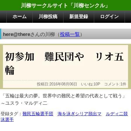
川柳サークルサイト「川柳センクル」
ホーム
川柳投稿
新規登録
ログイン
here@there
さんの川柳（
投稿一覧
）
初参加 難民団や リオ五
輪
投稿日:2016年08月06日 いいね:10P コメント:1件
「五輪は最大の夢。世界中の難民と希望の代表として戦う」
～ユスラ・マルディ二
登録タグ：
難民五輪選手団
海を泳ぎシリア脱出マ
ルディ二競
泳選手