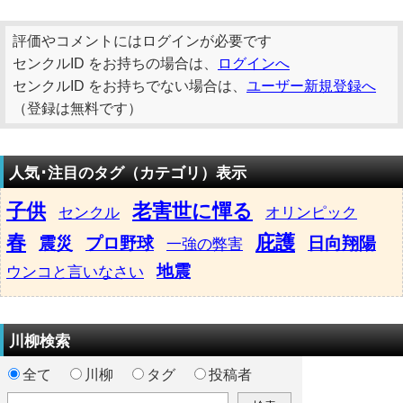
評価やコメントにはログインが必要です
センクルID をお持ちの場合は、
ログインへ
センクルID をお持ちでない場合は、
ユーザー新規登録へ
（登録は無料です）
人気･注目のタグ（カテゴリ）表示
子供
老害世に憚る
センクル
オリンピック
春
庇護
震災
プロ野球
日向翔陽
一強の弊害
地震
ウンコと言いなさい
川柳検索
全て
川柳
タグ
投稿者