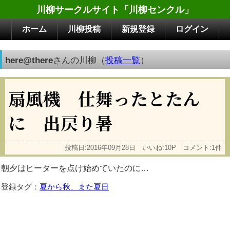
川柳サークルサイト「川柳センクル」
ホーム
川柳投稿
新規登録
ログイン
here@there
さんの川柳（
投稿一覧
）
扇風機 仕舞ったとたん
に 出戻り暑
投稿日:2016年09月28日 いいね:10P コメント:1件
朝夕はヒーターを点け始めていたのに…
登録タグ：
夏から秋、また夏日