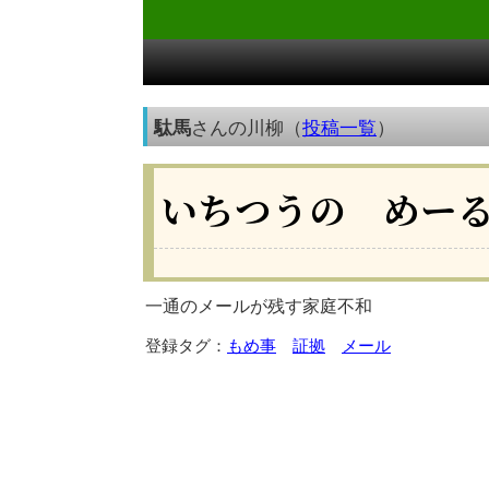
駄馬
さんの川柳（
投稿一覧
）
いちつうの めー
一通のメールが残す家庭不和
登録タグ：
もめ事
証拠
メール