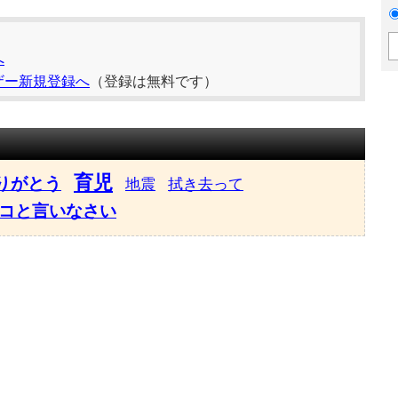
へ
ザー新規登録へ
（登録は無料です）
育児
りがとう
地震
拭き去って
コと言いなさい