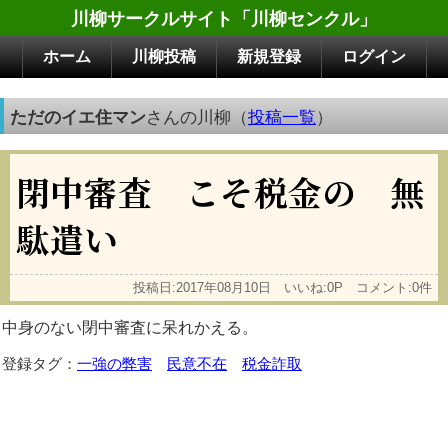
川柳サークルサイト「川柳センクル」
ホーム
川柳投稿
新規登録
ログイン
ただのイエ住マン
さんの川柳（
投稿一覧
）
閉中審査 こそ税金の 無
駄遣い
投稿日:2017年08月10日 いいね:0P コメント:0件
中身のない閉中審査に呆れかえる。
登録タグ：
一強の弊害
民意不在
税金詐取