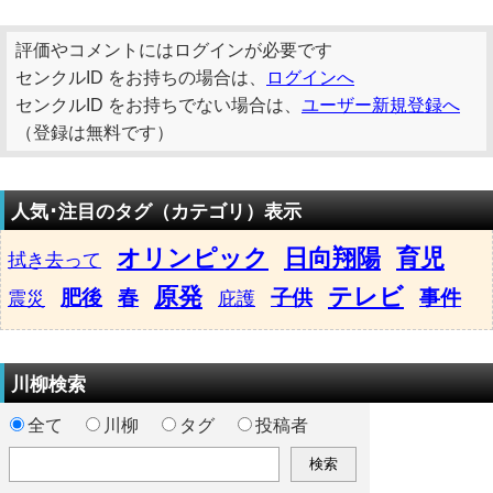
評価やコメントにはログインが必要です
センクルID をお持ちの場合は、
ログインへ
センクルID をお持ちでない場合は、
ユーザー新規登録へ
（登録は無料です）
人気･注目のタグ（カテゴリ）表示
オリンピック
日向翔陽
育児
拭き去って
原発
テレビ
肥後
春
子供
事件
震災
庇護
川柳検索
全て
川柳
タグ
投稿者