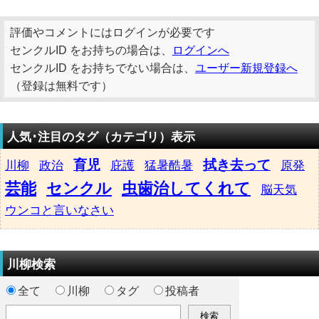
評価やコメントにはログインが必要です
センクルID をお持ちの場合は、
ログインへ
センクルID をお持ちでない場合は、
ユーザー新規登録へ
（登録は無料です）
人気･注目のタグ（カテゴリ）表示
育児
拭き去って
川柳
政治
庇護
猛暑酷暑
原発
芸能
センクル
虫歯治してくれて
脳天気
ウンコと言いなさい
川柳検索
全て
川柳
タグ
投稿者