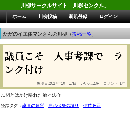
川柳サークルサイト「川柳センクル」
ホーム
川柳投稿
新規登録
ログイン
ただのイエ住マン
さんの川柳（
投稿一覧
）
議員こそ 人事考課で ラ
ンク付け
投稿日:2017年10月17日 いいね:20P コメント:1件
民間とはかけ離れた治外法権
登録タグ：
議員の資質
自己保身の塊り
信勝必罰