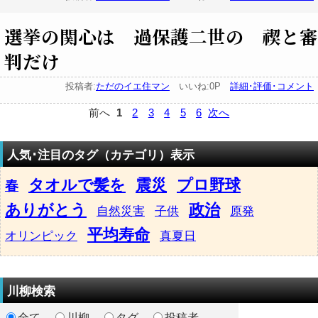
選挙の関心は 過保護二世の 禊と審
判だけ
投稿者:
ただのイエ住マン
いいね:0P
詳細･評価･コメント
前へ
1
2
3
4
5
6
次へ
人気･注目のタグ（カテゴリ）表示
タオルで髪を
震災
プロ野球
春
ありがとう
政治
自然災害
子供
原発
平均寿命
オリンピック
真夏日
川柳検索
全て
川柳
タグ
投稿者