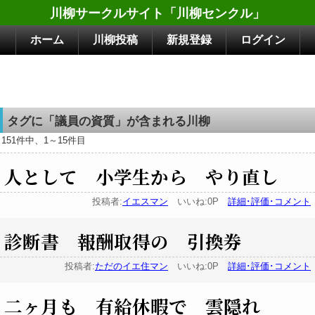
川柳サークルサイト「川柳センクル」
ホーム
川柳投稿
新規登録
ログイン
タグに「議員の資質」が含まれる川柳
151件中、1～15件目
人として 小学生から やり直し
投稿者:
イエスマン
いいね:0P
詳細･評価･コメント
診断書 報酬取得の 引換券
投稿者:
ただのイエ住マン
いいね:0P
詳細･評価･コメント
二ヶ月も 有給休暇で 雲隠れ