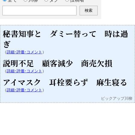
秘書知事と ダミー替って 時は過
ぎ
（
詳細･評価･コメント
）
説明不足 顧客減少 商売欠損
（
詳細･評価･コメント
）
アイマスク 耳栓要らず 麻生寝る
（
詳細･評価･コメント
）
ピックアップ川柳