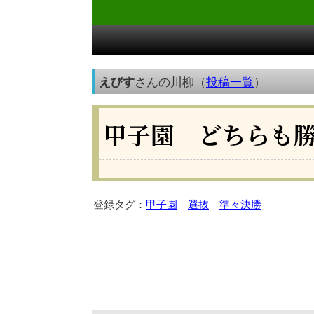
えびす
さんの川柳（
投稿一覧
）
甲子園 どちらも
登録タグ：
甲子園
選抜
準々決勝