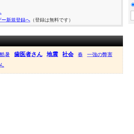
へ
ザー新規登録へ
（登録は無料です）
歯医者さん
地震
社会
酷暑
春
一強の弊害
ん