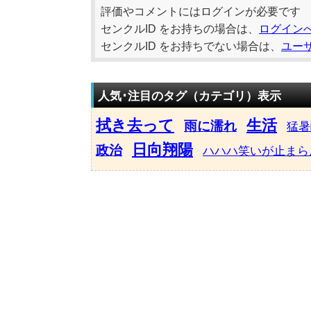
評価やコメントにはログインが必要です
センクルID をお持ちの場合は、
ログイン
センクルID をお持ちでない場合は、
ユー
人気･注目のタグ（カテゴリ）表示
拭き去って
生活
雨に濡れ
猛暑
日向翔陽
政治
ハハハ笑いが止まら