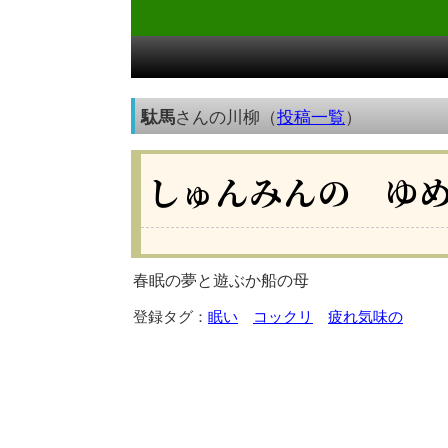
駄馬
さんの川柳（
投稿一覧
）
しゅんみんの ゆ
春眠の夢と遊ぶか船の母
登録タグ：
眠い
コックリ
疲れ気味の