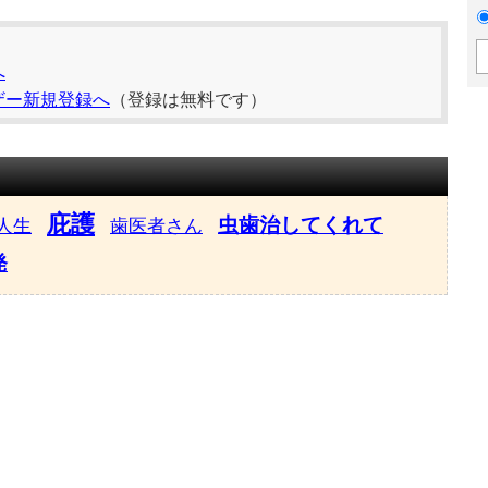
へ
ザー新規登録へ
（登録は無料です）
庇護
虫歯治してくれて
人生
歯医者さん
発