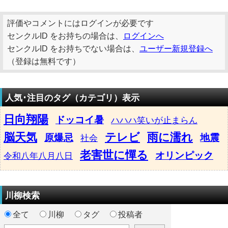
評価やコメントにはログインが必要です
センクルID をお持ちの場合は、
ログインへ
センクルID をお持ちでない場合は、
ユーザー新規登録へ
（登録は無料です）
人気･注目のタグ（カテゴリ）表示
日向翔陽
ドッコイ暑
ハハハ笑いが止まらん
脳天気
テレビ
雨に濡れ
原爆忌
地震
社会
老害世に憚る
オリンピック
令和八年八月八日
川柳検索
全て
川柳
タグ
投稿者