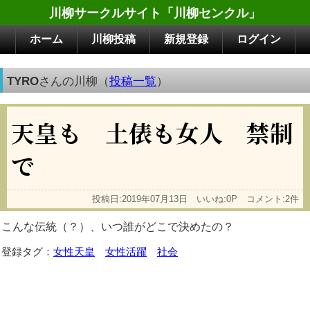
川柳サークルサイト「川柳センクル」
ホーム
川柳投稿
新規登録
ログイン
TYRO
さんの川柳（
投稿一覧
）
天皇も 土俵も女人 禁制
で
投稿日:2019年07月13日 いいね:0P コメント:2件
こんな伝統（？）、いつ誰がどこで決めたの？
登録タグ：
女性天皇
女性活躍
社会