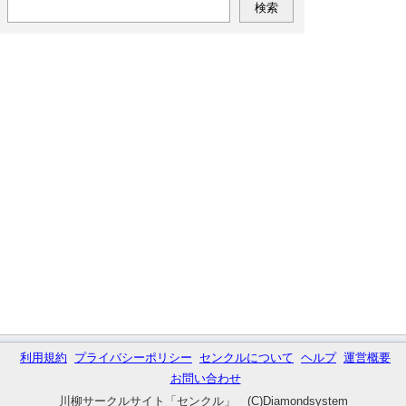
利用規約
プライバシーポリシー
センクルについて
ヘルプ
運営概要
お問い合わせ
川柳サークルサイト「センクル」 (C)Diamondsystem