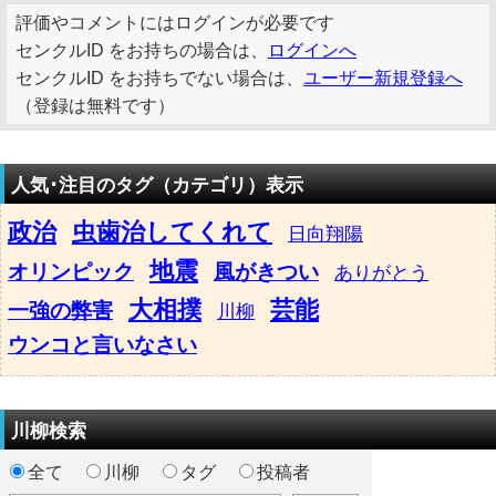
評価やコメントにはログインが必要です
センクルID をお持ちの場合は、
ログインへ
センクルID をお持ちでない場合は、
ユーザー新規登録へ
（登録は無料です）
人気･注目のタグ（カテゴリ）表示
政治
虫歯治してくれて
日向翔陽
地震
オリンピック
風がきつい
ありがとう
大相撲
芸能
一強の弊害
川柳
ウンコと言いなさい
川柳検索
全て
川柳
タグ
投稿者