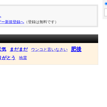
へ
ザー新規登録へ
（登録は無料です）
肥後
天気
まだまだ
ウンコと言いなさい
りがとう
地震