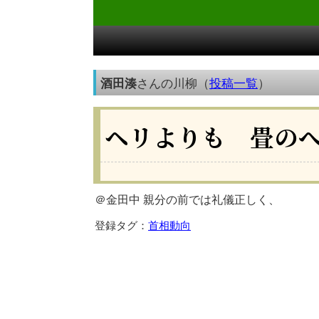
酒田湊
さんの川柳（
投稿一覧
）
ヘリよりも 畳の
＠金田中 親分の前では礼儀正しく、
登録タグ：
首相動向