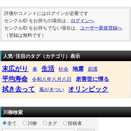
評価やコメントにはログインが必要です
センクルID をお持ちの場合は、
ログインへ
センクルID をお持ちでない場合は、
ユーザー新規登録へ
（登録は無料です）
人気･注目のタグ（カテゴリ）表示
末広がり
生活
地震
春
社会
庇護
平均寿命
老害世に憚る
令和八年八月八日
拭き去って
オリンピック
風がきつい
川柳検索
全て
川柳
タグ
投稿者