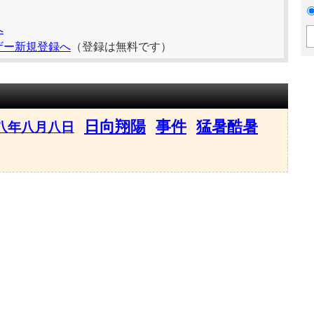
へ
ザー新規登録へ
（登録は無料です）
日向翔陽
事件
猛暑酷暑
八年八月八日