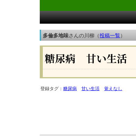
多倫多地味
さんの川柳（
投稿一覧
）
糖尿病 甘い生活
登録タグ：
糖尿病
甘い生活
覚えなし