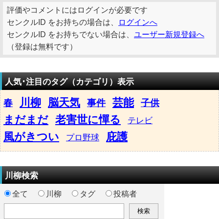
評価やコメントにはログインが必要です
センクルID をお持ちの場合は、
ログインへ
センクルID をお持ちでない場合は、
ユーザー新規登録へ
（登録は無料です）
人気･注目のタグ（カテゴリ）表示
川柳
脳天気
芸能
春
事件
子供
まだまだ
老害世に憚る
テレビ
風がきつい
庇護
プロ野球
川柳検索
全て
川柳
タグ
投稿者