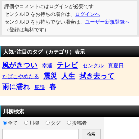
評価やコメントにはログインが必要です
センクルID をお持ちの場合は、
ログインへ
センクルID をお持ちでない場合は、
ユーザー新規登録へ
（登録は無料です）
人気･注目のタグ（カテゴリ）表示
風がきつい
テレビ
幸運
センクル
真夏日
震災
人生
拭き去って
たばこやめたる
雨に濡れ
春
庇護
川柳検索
全て
川柳
タグ
投稿者