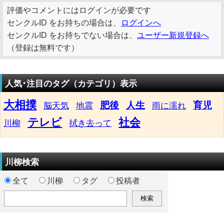
評価やコメントにはログインが必要です
センクルID をお持ちの場合は、
ログインへ
センクルID をお持ちでない場合は、
ユーザー新規登録へ
（登録は無料です）
人気･注目のタグ（カテゴリ）表示
大相撲
肥後
人生
育児
脳天気
地震
雨に濡れ
テレビ
社会
川柳
拭き去って
川柳検索
全て
川柳
タグ
投稿者