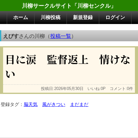
川柳サークルサイト「川柳センクル」
ホーム
川柳投稿
新規登録
ログイン
えびす
さんの川柳（
投稿一覧
）
目に涙 監督返上 情けな
い
投稿日:2026年05月30日 いいね:0P コメント:0件
登録タグ：
脳天気
風がきつい
まだまだ