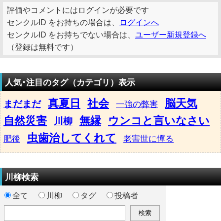
評価やコメントにはログインが必要です
センクルID をお持ちの場合は、
ログインへ
センクルID をお持ちでない場合は、
ユーザー新規登録へ
（登録は無料です）
人気･注目のタグ（カテゴリ）表示
真夏日
社会
脳天気
まだまだ
一強の弊害
自然災害
無縁
ウンコと言いなさい
川柳
虫歯治してくれて
肥後
老害世に憚る
川柳検索
全て
川柳
タグ
投稿者