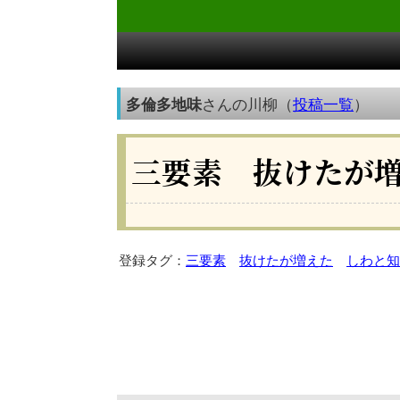
多倫多地味
さんの川柳（
投稿一覧
）
三要素 抜けたが
登録タグ：
三要素
抜けたが増えた
しわと知