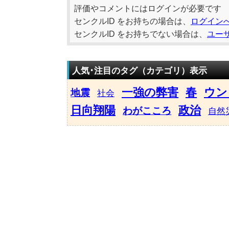
評価やコメントにはログインが必要です
センクルID をお持ちの場合は、
ログイン
センクルID をお持ちでない場合は、
ユー
人気･注目のタグ（カテゴリ）表示
一強の弊害
春
ウン
地震
社会
日向翔陽
政治
わがこころ
自然