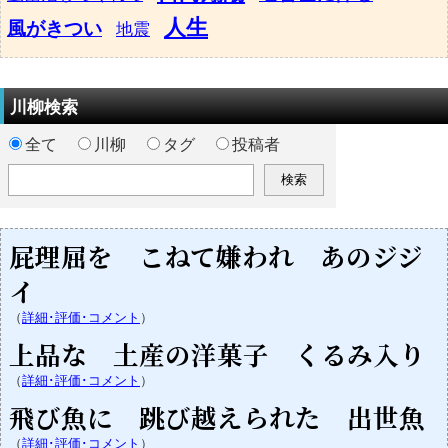
人生
風がきつい
地震
川柳検索
全て
川柳
タグ
投稿者
屁理屈を こねて嫌われ あのジジ
イ
（
詳細･評価･コメント
）
上品な 土産の洋菓子 くるみ入り
（
詳細･評価･コメント
）
飛び魚に 跳び越えられた 出世魚
（
詳細･評価･コメント
）