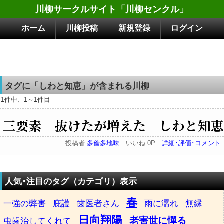
川柳サークルサイト「川柳センクル」
ホーム
川柳投稿
新規登録
ログイン
タグに「しわと知恵」が含まれる川柳
1件中、1～1件目
三要素 抜けたが増えた しわと知恵
投稿者:
多倫多地味
いいね:0P
詳細･評価･コメント
人気･注目のタグ（カテゴリ）表示
春
一強の弊害
庇護
歯医者さん
雨に濡れ
無縁
日向翔陽
老害世に憚る
虫歯治してくれて