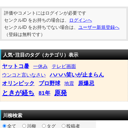
評価やコメントにはログインが必要です
センクルID をお持ちの場合は、
ログインへ
センクルID をお持ちでない場合は、
ユーザー新規登録へ
（登録は無料です）
人気･注目のタグ（カテゴリ）表示
ヤットコ暑
一休み
テレビ画面
ハハハ笑いが止まらん
ウンコと言いなさい
オリンピック
プロ野球
原爆忌
地震
ときが経ち
原発
81年
川柳検索
全て
川柳
タグ
投稿者