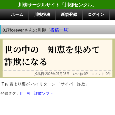
川柳サークルサイト「川柳センクル」
ホーム
川柳投稿
新規登録
ログイン
017forever
さんの川柳（
投稿一覧
）
世の中の 知恵を集めて
詐欺になる
投稿日:2026年07月03日 いいね:0P コメント:0件
ITも 表より裏が ハイリターン 「サイバー詐欺」
登録タグ：
IT
AI
詐欺ソフト