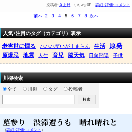
投稿者:
きよ爺
いいね:0P
詳細･評価･コメント
前へ
2
3
4
5
6
7
8
次へ
人気･注目のタグ（カテゴリ）表示
原発
老害世に憚る
生活
ハハハ笑いが止まらん
原爆忌
地震
育児
脳天気
人生
日向翔陽
子供
川柳検索
全て
川柳
タグ
投稿者
墓参り 渋滞遭うも 晴れ晴れと
（
詳細･評価･コメント
）