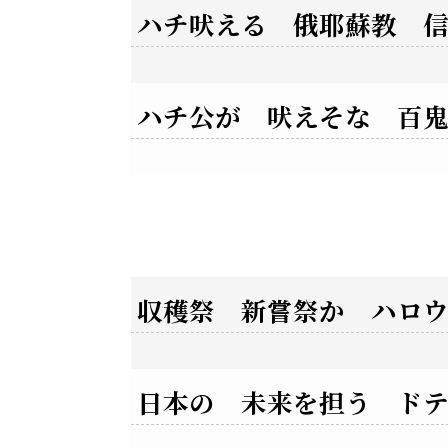
ハチ吠える 俄耶蘇教 
ハチ公が 吠えそな 百
収穫祭 新嘗祭か ハロウ
日本の 未来を担う ド