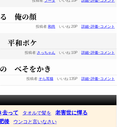
投稿者:
フータ
いいね:10P
詳細･評価･コメント
る 俺の顔
投稿者:
和尚
いいね:20P
詳細･評価･コメント
て 平和ボケ
投稿者:
さっちゃん
いいね:10P
詳細･評価･コメント
の べそをかき
投稿者:
そら耳猫
いいね:135P
詳細･評価･コメント
き去って
老害世に憚る
タオルで髪を
肥後
ウンコと言いなさい