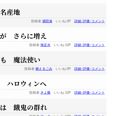
 名産地
投稿者:
酒田湊
いいね:0P
詳細･評価･コメント
が さらに増え
投稿者:
海足水
いいね:10P
詳細･評価･コメント
でも 魔法使い
投稿者:
燃えるごみ
いいね:0P
詳細･評価･コメント
 ハロウィンへ
投稿者:
きよ爺
いいね:10P
詳細･評価･コメント
ンは 餓鬼の群れ