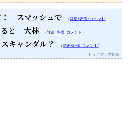
す！ スマッシュで
（
詳細･評価･コメント
）
なると 大林
（
詳細･評価･コメント
）
 スキャンダル？
（
詳細･評価･コメント
）
ピックアップ川柳