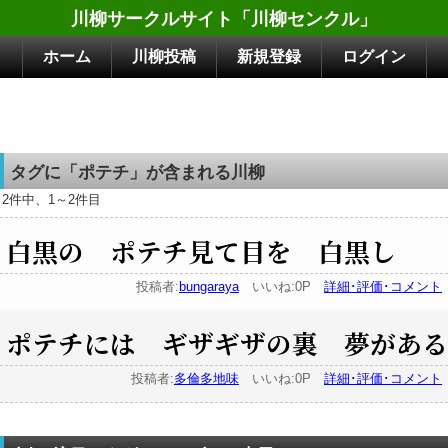
川柳サークルサイト「川柳センクル」
ホーム
川柳投稿
新規登録
ログイン
タグに「ポテチ」が含まれる川柳
2件中、1～2件目
白黒の ポテチ見て目を 白黒し
投稿者:
bungaraya
いいね:0P
詳細･評価･コメント
ポテチには ギザギザの裏 夢がある
投稿者:
多倫多地味
いいね:0P
詳細･評価･コメント