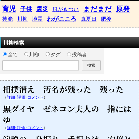
育児
まだまだ
原発
子供
震災
風がきつい
わがこころ
芸能
川柳
地震
真夏日
肥後
川柳検索
全て
川柳
タグ
投稿者
相撲消え 汚名が残った 残った
（
詳細･評価･コメント
）
黒ダイヤ ゼネコン夫人の 指には
ゆ
（
詳細･評価･コメント
）