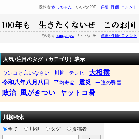
投稿者:
さっちゃん
いいね:20P
詳細･評価･コメント
100年も 生きたくないぜ このお国
投稿者:
bungaraya
いいね:0P
詳細･評価･コメント
人気･注目のタグ（カテゴリ）表示
大相撲
ウンコと言いなさい
川柳
テレビ
令和八年八月八日
震災
平均寿命
一強の弊害
政治
風がきつい
ヤットコ暑
川柳検索
全て
川柳
タグ
投稿者