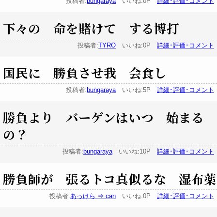
投稿者:
bungaraya
いいね:0P
詳細･評価･コメント
下々の 命を賭けて する博打
投稿者:
TYRO
いいね:0P
詳細･評価･コメント
国民に 勝負させ我 会食し
投稿者:
bungaraya
いいね:5P
詳細･評価･コメント
勝負より バーゲンはいつ 始まる
の？
投稿者:
bungaraya
いいね:10P
詳細･評価･コメント
勝負師が 張るトコ真似るな 湿布薬
投稿者:
あっけら ⇒ can
いいね:0P
詳細･評価･コメント