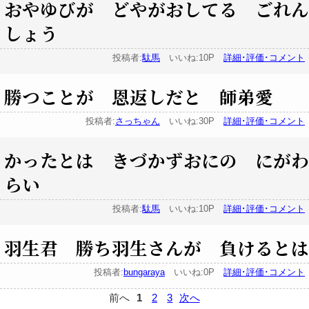
おやゆびが どやがおしてる ごれん
しょう
投稿者:
駄馬
いいね:10P
詳細･評価･コメント
勝つことが 恩返しだと 師弟愛
投稿者:
さっちゃん
いいね:30P
詳細･評価･コメント
かったとは きづかずおにの にがわ
らい
投稿者:
駄馬
いいね:10P
詳細･評価･コメント
羽生君 勝ち羽生さんが 負けるとは
投稿者:
bungaraya
いいね:0P
詳細･評価･コメント
前へ
1
2
3
次へ