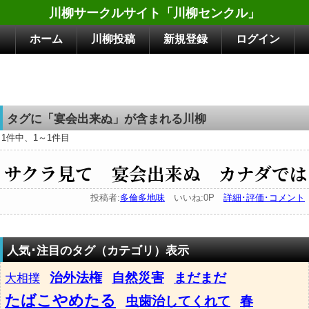
川柳サークルサイト「川柳センクル」
ホーム
川柳投稿
新規登録
ログイン
タグに「宴会出来ぬ」が含まれる川柳
1件中、1～1件目
サクラ見て 宴会出来ぬ カナダでは
投稿者:
多倫多地味
いいね:0P
詳細･評価･コメント
人気･注目のタグ（カテゴリ）表示
治外法権
自然災害
まだまだ
大相撲
たばこやめたる
虫歯治してくれて
春