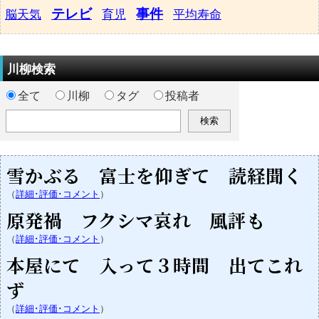
テレビ
事件
脳天気
育児
平均寿命
川柳検索
全て
川柳
タグ
投稿者
雪かぶる 富士を仰ぎて 読経聞く
（
詳細･評価･コメント
）
原発禍 フクシマ哀れ 風評も
（
詳細･評価･コメント
）
本屋にて 入って３時間 出てこれ
ず
（
詳細･評価･コメント
）