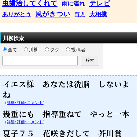
虫歯治してくれて
テレビ
雨に濡れ
風がきつい
ありがとう
大相撲
育児
川柳検索
全て
川柳
タグ
投稿者
イエス様 あなたは洗脳 しないよ
ね
（
詳細･評価･コメント
）
幾重にも 指導重ねて やっと一本
（
詳細･評価･コメント
）
夏子７５ 花咲きだして 芥川賞