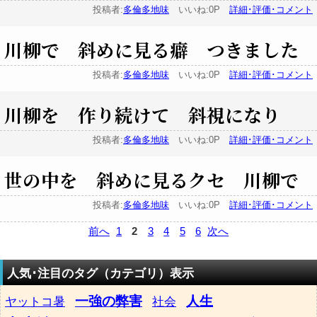
投稿者:
多倫多地味
いいね:0P
詳細･評価･コメント
川柳で 斜めに見る癖 つきました
投稿者:
多倫多地味
いいね:0P
詳細･評価･コメント
川柳を 作り続けて 斜視になり
投稿者:
多倫多地味
いいね:0P
詳細･評価･コメント
世の中を 斜めに見るクセ 川柳で
投稿者:
多倫多地味
いいね:0P
詳細･評価･コメント
前へ
1
2
3
4
5
6
次へ
人気･注目のタグ（カテゴリ）表示
一強の弊害
人生
ヤットコ暑
社会