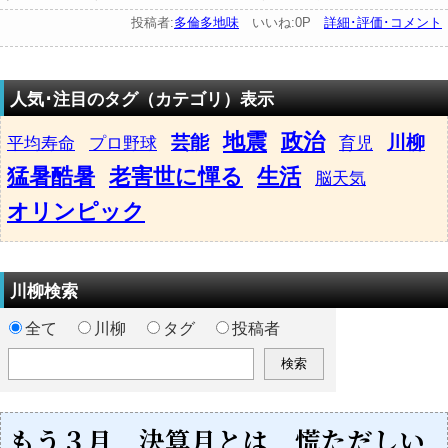
投稿者:
多倫多地味
いいね:0P
詳細･評価･コメント
人気･注目のタグ（カテゴリ）表示
地震
政治
芸能
川柳
平均寿命
プロ野球
育児
猛暑酷暑
老害世に憚る
生活
脳天気
オリンピック
川柳検索
全て
川柳
タグ
投稿者
もう３月 決算月とは 慌ただしい