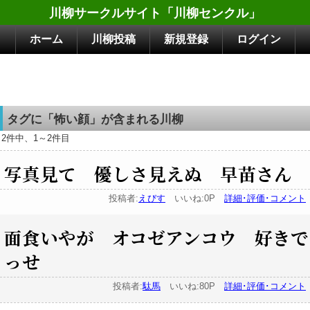
川柳サークルサイト「川柳センクル」
ホーム
川柳投稿
新規登録
ログイン
タグに「怖い顔」が含まれる川柳
2件中、1～2件目
写真見て 優しさ見えぬ 早苗さん
投稿者:
えびす
いいね:0P
詳細･評価･コメント
面食いやが オコゼアンコウ 好きで
っせ
投稿者:
駄馬
いいね:80P
詳細･評価･コメント