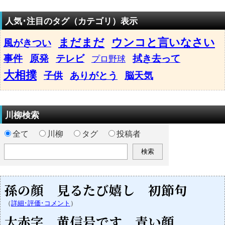
人気･注目のタグ（カテゴリ）表示
まだまだ
ウンコと言いなさい
風がきつい
事件
原発
テレビ
拭き去って
プロ野球
大相撲
子供
ありがとう
脳天気
川柳検索
全て
川柳
タグ
投稿者
孫の顔 見るたび嬉し 初節句
（
詳細･評価･コメント
）
大赤字 黄信号です 青い顔