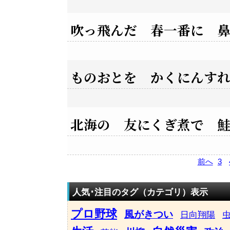
吹っ飛んだ 春一番に 
ものおとを かくにんす
北海の 友にくぎ煮で 
前へ
3
人気･注目のタグ（カテゴリ）表示
プロ野球
風がきつい
日向翔陽