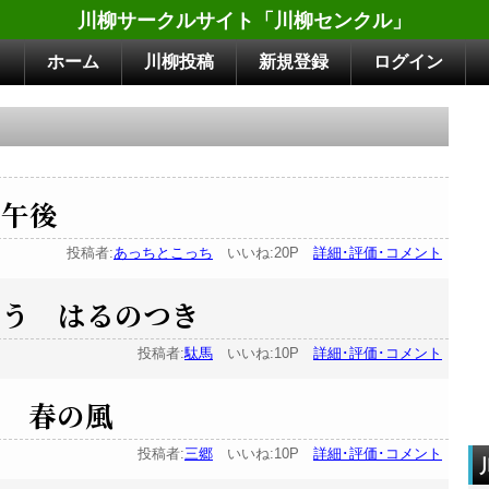
川柳サークルサイト「川柳センクル」
ホーム
川柳投稿
新規登録
ログイン
の午後
投稿者:
あっちとこっち
いいね:20P
詳細･評価･コメント
なう はるのつき
投稿者:
駄馬
いいね:10P
詳細･評価･コメント
し 春の風
投稿者:
三郷
いいね:10P
詳細･評価･コメント