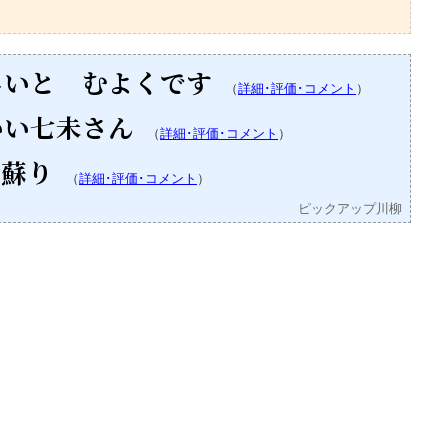
しいと むよくです
（
詳細･評価･コメント
）
いい七未さん
（
詳細･評価･コメント
）
 蘇り
（
詳細･評価･コメント
）
ピックアップ川柳