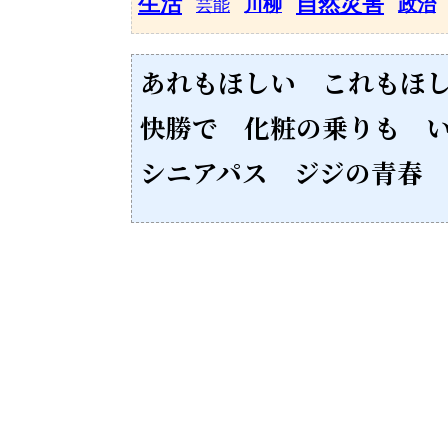
生活
自然災害
川柳
政治
芸能
あれもほしい これもほ
快勝で 化粧の乗りも 
シニアパス ジジの青春