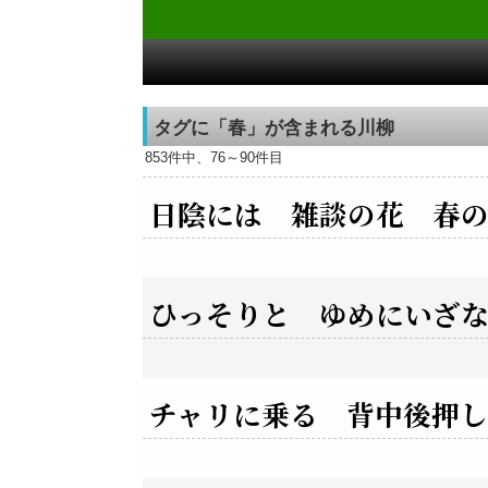
タグに「春」が含まれる川柳
853件中、76～90件目
日陰には 雑談の花 春
ひっそりと ゆめにいざ
チャリに乗る 背中後押