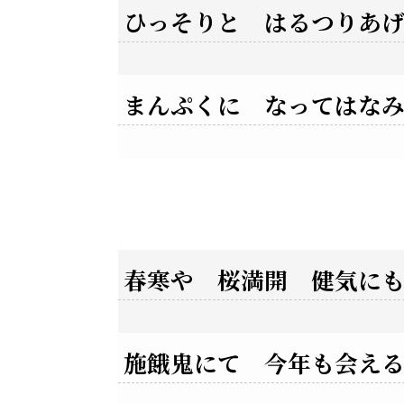
ひっそりと はるつりあ
まんぷくに なってはな
春寒や 桜満開 健気に
施餓鬼にて 今年も会え