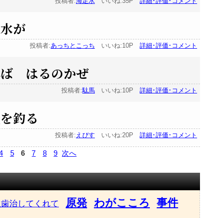
投稿者:
海足水
いいね:35P
詳細･評価･コメント
鼻水が
投稿者:
あっちとこっち
いいね:10P
詳細･評価･コメント
れば はるのかぜ
投稿者:
駄馬
いいね:10P
詳細･評価･コメント
鮭を釣る
投稿者:
えびす
いいね:20P
詳細･評価･コメント
4
5
6
7
8
9
次へ
原発
わがこころ
事件
虫歯治してくれて