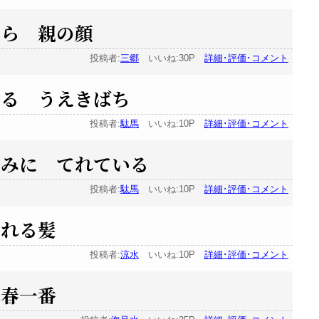
だら 親の顔
投稿者:
三郷
いいね:30P
詳細･評価･コメント
いる うえきばち
投稿者:
駄馬
いいね:10P
詳細･評価･コメント
えみに てれている
投稿者:
駄馬
いいね:10P
詳細･評価･コメント
揺れる髪
投稿者:
涼水
いいね:10P
詳細･評価･コメント
 春一番