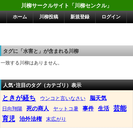
川柳サークルサイト「川柳センクル」
ホーム
川柳投稿
新規登録
ログイン
タグに「水害と」が含まれる川柳
一致する川柳はありません。
人気･注目のタグ（カテゴリ）表示
ときが経ち
脳天気
ウンコと言いなさい
芸能
死の商人
事件
生活
日向翔陽
ヤットコ暑
育児
治外法権
末広がり