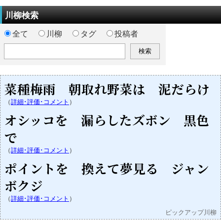
川柳検索
全て
川柳
タグ
投稿者
菜種梅雨 朝取れ野菜は 泥だらけ
（
詳細･評価･コメント
）
オシッコを 漏らしたズボン 黒色
で
（
詳細･評価･コメント
）
ポイントを 換えて夢見る ジャン
ボクジ
（
詳細･評価･コメント
）
ピックアップ川柳