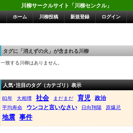
川柳サークルサイト「川柳センクル」
ホーム
川柳投稿
新規登録
ログイン
タグに「消えずの火」が含まれる川柳
一致する川柳はありません。
人気･注目のタグ（カテゴリ）表示
社会
育児
政治
81年
大相撲
まだまだ
ウンコと言いなさい
平均寿命
日向翔陽
原爆忌
地震
事件