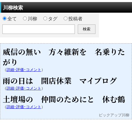
川柳検索
全て
川柳
タグ
投稿者
威信の無い 方々維新を 名乗りた
がり
（
詳細･評価･コメント
）
雨の日は 開店休業 マイブログ
（
詳細･評価･コメント
）
土壇場の 仲間のためにと 休む鶴
（
詳細･評価･コメント
）
ピックアップ川柳