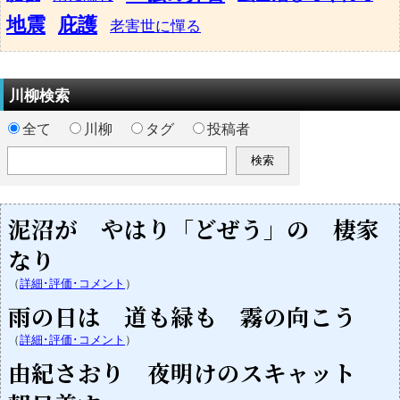
地震
庇護
老害世に憚る
川柳検索
全て
川柳
タグ
投稿者
泥沼が やはり「どぜう」の 棲家
なり
（
詳細･評価･コメント
）
雨の日は 道も緑も 霧の向こう
（
詳細･評価･コメント
）
由紀さおり 夜明けのスキャット