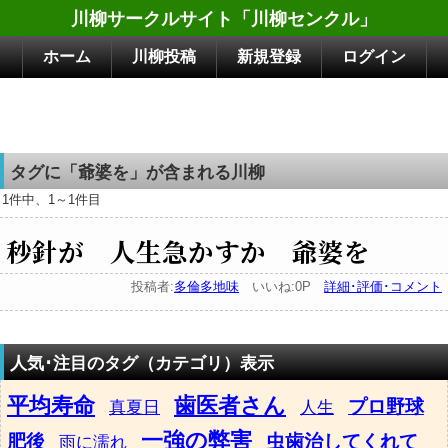
川柳サークルサイト「川柳センクル」
ホーム
川柳投稿
新規登録
ログイン
タグに「爺婆を」が含まれる川柳
1件中、1～1件目
秒針が 人生急かすか 爺婆を
投稿者:
多倫多地味
いいね:0P
詳細･評価･コメント
人気･注目のタグ（カテゴリ）表示
平均寿命
歯医者さん
プロ野球
真夏日
人生
一強の弊害
肥後
虫歯治してくれて
雨に濡れ