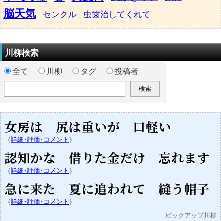
脳天気
センクル
虫歯治してくれて
川柳検索
全て
川柳
タグ
投稿者
女房は 尻は重いが 口軽い
（
詳細･評価･コメント
）
認知かな 借りた金だけ 忘れます
（
詳細･評価･コメント
）
急に来た 夏に追われて 縫う帽子
（
詳細･評価･コメント
）
ピックアップ川柳