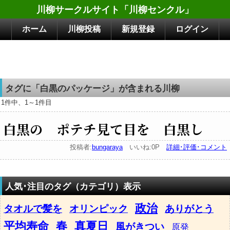
川柳サークルサイト「川柳センクル」
ホーム
川柳投稿
新規登録
ログイン
タグに「白黒のパッケージ」が含まれる川柳
1件中、1～1件目
白黒の ポテチ見て目を 白黒し
投稿者:
bungaraya
いいね:0P
詳細･評価･コメント
人気･注目のタグ（カテゴリ）表示
政治
タオルで髪を
オリンピック
ありがとう
平均寿命
春
真夏日
風がきつい
原発