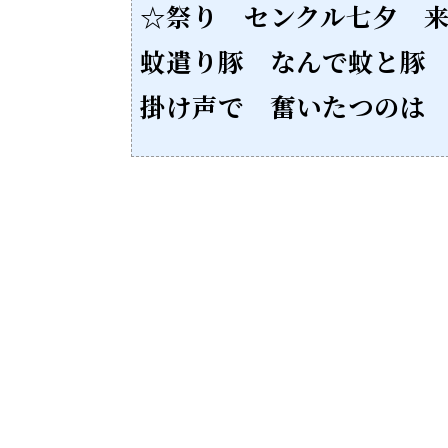
☆祭り センクル七夕 
蚊遣り豚 なんで蚊と豚
掛け声で 奮いたつのは