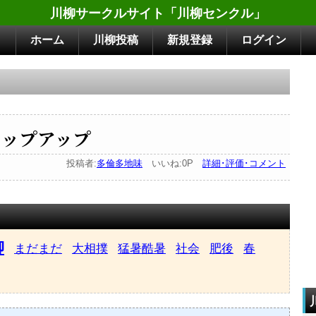
川柳サークルサイト「川柳センクル」
ホーム
川柳投稿
新規登録
ログイン
ップアップ
投稿者:
多倫多地味
いいね:0P
詳細･評価･コメント
柳
まだまだ
大相撲
猛暑酷暑
社会
肥後
春