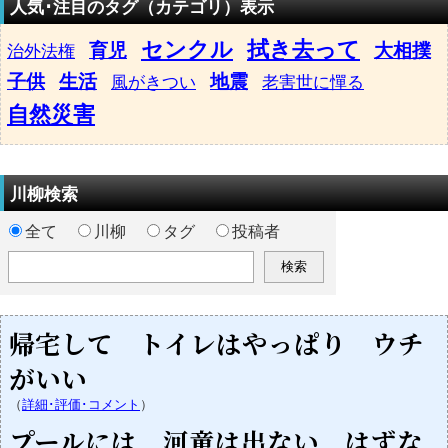
人気･注目のタグ（カテゴリ）表示
センクル
拭き去って
育児
大相撲
治外法権
子供
生活
地震
風がきつい
老害世に憚る
自然災害
川柳検索
全て
川柳
タグ
投稿者
帰宅して トイレはやっぱり ウチ
がいい
（
詳細･評価･コメント
）
プールには 河童は出ない はずな