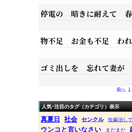
停電の 暗きに耐えて 
物不足 お金も不足 わ
ゴミ出しを 忘れて妻が
前へ
1
人気･注目のタグ（カテゴリ）表示
真夏日
社会
センクル
虫歯治し
ウンコと言いなさい
まだまだ