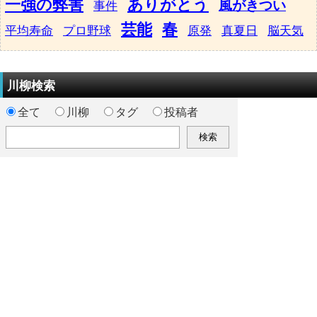
一強の弊害
ありがとう
風がきつい
事件
芸能
春
平均寿命
プロ野球
原発
真夏日
脳天気
川柳検索
全て
川柳
タグ
投稿者