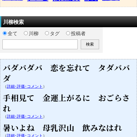
川柳検索
全て
川柳
タグ
投稿者
バダバダバ 恋を忘れて タダババ
ダ
（
詳細･評価･コメント
）
手相見て 金運上がるに おごらさ
れ
（
詳細･評価･コメント
）
暑いよね 母乳沢山 飲みなはれ
（
詳細･評価･コメント
）