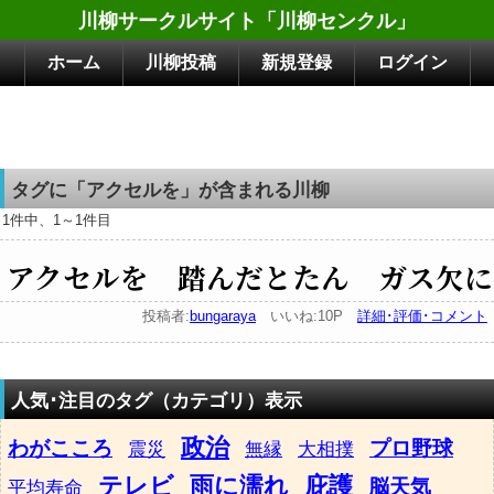
川柳サークルサイト「川柳センクル」
ホーム
川柳投稿
新規登録
ログイン
タグに「アクセルを」が含まれる川柳
1件中、1～1件目
アクセルを 踏んだとたん ガス欠に
投稿者:
bungaraya
いいね:10P
詳細･評価･コメント
人気･注目のタグ（カテゴリ）表示
政治
わがこころ
プロ野球
震災
無縁
大相撲
テレビ
雨に濡れ
庇護
脳天気
平均寿命