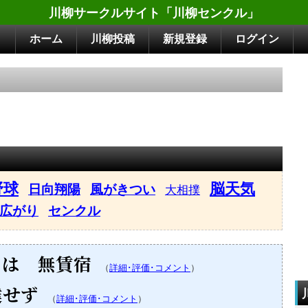
川柳サークルサイト「川柳センクル」
ホーム
川柳投稿
新規登録
ログイン
野球
脳天気
日向翔陽
風がきつい
大相撲
広がり
センクル
ては 無賃宿
（
詳細･評価･コメント
）
達せず
（
詳細･評価･コメント
）