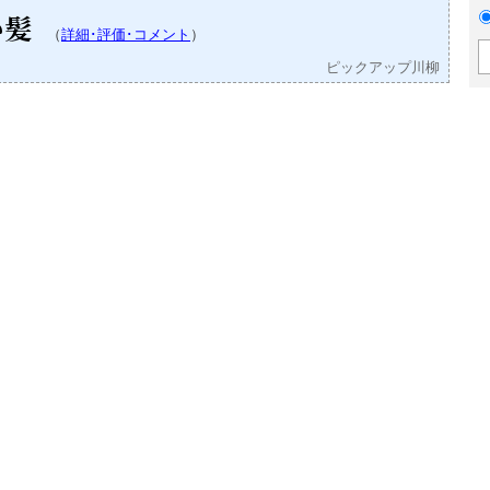
い髪
（
詳細･評価･コメント
）
ピックアップ川柳