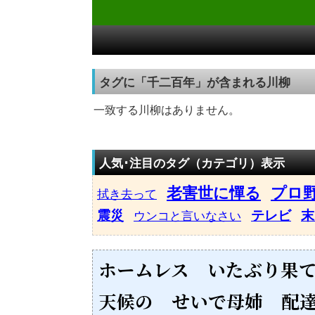
タグに「千二百年」が含まれる川柳
一致する川柳はありません。
人気･注目のタグ（カテゴリ）表示
老害世に憚る
プロ
拭き去って
震災
テレビ
末
ウンコと言いなさい
ホームレス いたぶり果
天候の せいで母姉 配