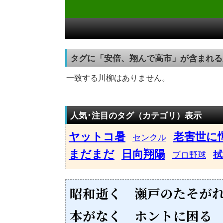
タグに「安倍、翔んで高市」が含まれる
一致する川柳はありません。
人気･注目のタグ（カテゴリ）表示
ヤットコ暑
老害世に
センクル
まだまだ
日向翔陽
拭
プロ野球
昭和逝く 瀬戸のたそが
本がなく ホントに困る