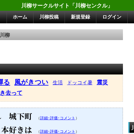
川柳サークルサイト「川柳センクル」
ホーム
川柳投稿
新規登録
ログイン
川柳
憚る
風がきつい
震災
生活
ドッコイ暑
き去って
れ 城下町
（
詳細･評価･コメント
）
 本好きは
（
詳細･評価･コメント
）