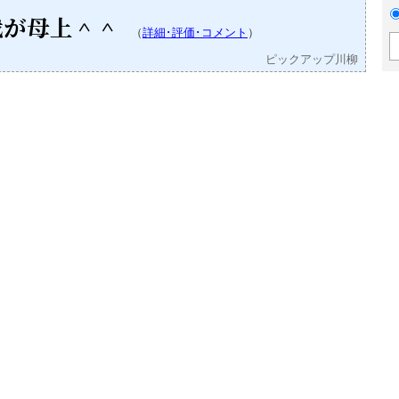
我が母上＾＾
（
詳細･評価･コメント
）
ピックアップ川柳