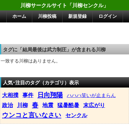
川柳サークルサイト「川柳センクル」
ホーム
川柳投稿
新規登録
ログイン
タグに「結局最後は武力制圧」が含まれる川柳
一致する川柳はありません。
人気･注目のタグ（カテゴリ）表示
日向翔陽
大相撲
事件
ハハハ笑いが止まらん
春
政治
川柳
地震
猛暑酷暑
末広がり
ウンコと言いなさい
センクル