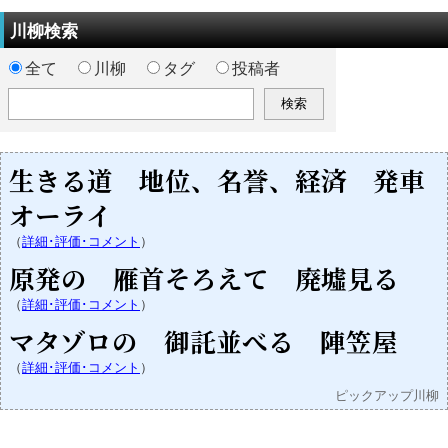
川柳検索
全て
川柳
タグ
投稿者
生きる道 地位、名誉、経済 発車
オーライ
（
詳細･評価･コメント
）
原発の 雁首そろえて 廃墟見る
（
詳細･評価･コメント
）
マタゾロの 御託並べる 陣笠屋
（
詳細･評価･コメント
）
ピックアップ川柳